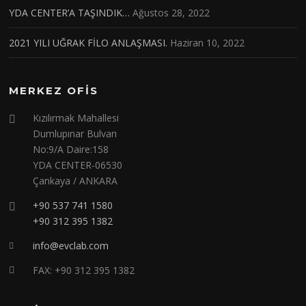
YDA CENTER’A TAŞINDIK…
Ağustos 28, 2022
2021 YILI UĞRAK FİLO ANLAŞMASI.
Haziran 10, 2022
MERKEZ OFİS
Kızılırmak Mahallesi
Dumlupınar Bulvarı
No:9/A Daire:158
YDA CENTER-06530
Çankaya / ANKARA
+90 537 741 1580
+90 312 395 1382
info@evclab.com
FAX: +90 312 395 1382