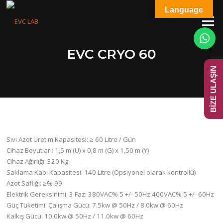
İçeriğe
Language
geç
Menü
EVC CRYO 60
BİZE ULAŞIN
Sıvı Azot Üretim Kapasitesi: ≥ 60 Litre / Gün
Cihaz Boyutları: 1,5 m (U) x 0,8 m (G) x 1,50 m (Y)
Cihaz Ağırlığı: 320 Kg
Saklama Kabı Kapasitesi: 140 Litre (Opsiyonel olarak kontrollü)
Azot Saflığı: ≥% 99
Elektrik Gereksinimi: 3 Faz: 380VAC% 5 +/- 50Hz 400VAC% 5 +/- 60Hz
Güç Tüketimi: Çalışma Gücü: 7.5kw @ 50Hz / 8.0kw @ 60Hz
Kalkış Gücü: 10.0kw @ 50Hz / 11.0kw @ 60Hz