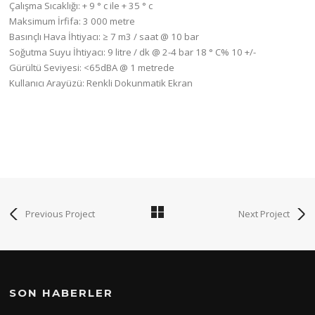
Çalışma Sıcaklığı: + 9 ° c ile + 35 ° c
Maksimum İrfifa: 3 000 metre
Basınçlı Hava İhtiyacı: ≥ 7 m3 / saat @ 10 bar
Soğutma Suyu İhtiyacı: 9 litre / dk @ 2-4 bar 18 ° C% 10 +/-
Gürültü Seviyesi: <65dBA @ 1 metrede
Kullanıcı Arayüzü: Renkli Dokunmatik Ekran
Previous Project
Next Project
SON HABERLER